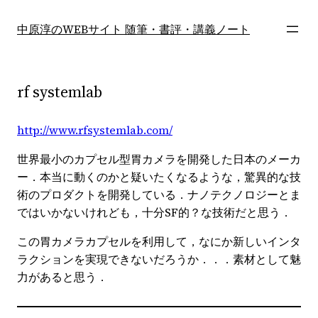
内
容
中原淳のWEBサイト 随筆・書評・講義ノート
を
ス
キ
rf systemlab
ッ
プ
http://www.rfsystemlab.com/
世界最小のカプセル型胃カメラを開発した日本のメーカ
ー．本当に動くのかと疑いたくなるような，驚異的な技
術のプロダクトを開発している．ナノテクノロジーとま
ではいかないけれども，十分SF的？な技術だと思う．
この胃カメラカプセルを利用して，なにか新しいインタ
ラクションを実現できないだろうか．．．素材として魅
力があると思う．