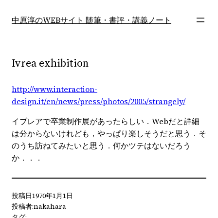
内
容
中原淳のWEBサイト 随筆・書評・講義ノート
を
ス
キ
Ivrea exhibition
ッ
プ
http://www.interaction-
design.it/en/news/press/photos/2005/strangely/
イブレアで卒業制作展があったらしい．Webだと詳細
は分からないけれども，やっぱり楽しそうだと思う．そ
のうち訪ねてみたいと思う．何かツテはないだろう
か．．．
投稿日
1970年1月1日
投稿者:
nakahara
タグ: