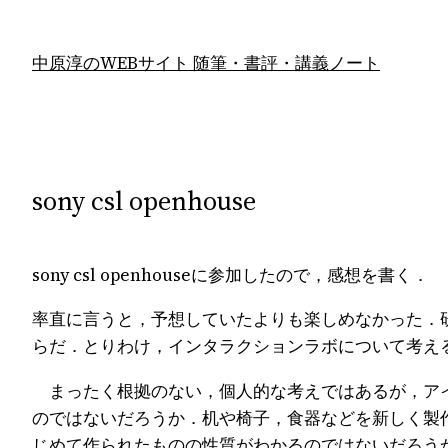
内
容
中原淳のWEBサイト 随筆・書評・講義ノート
を
ス
キ
ッ
プ
sony csl openhouse
sony csl openhouseに参加したので，感想を書く．
率直に言うと，予想していたよりも楽しめなかった．
らだ．とりわけ，インタラクションラボについて考え
まったく根拠のない，個人的な考えではあるが，アイ
のではないだろうか．机や椅子，食器などを新しく製
じめて作られたものの性質がわかるのではないだろう