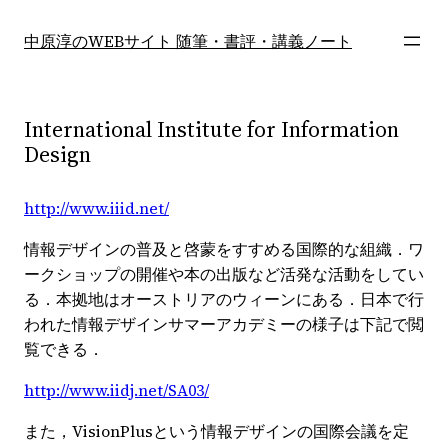
内
容
中原淳のWEBサイト 随筆・書評・講義ノート
を
ス
キ
International Institute for Information
ッ
Design
プ
http://www.iiid.net/
情報デザインの普及と啓蒙をすすめる国際的な組織．ワ
ークショップの開催や本の出版など活発な活動をしてい
る．本拠地はオーストリアのウィーンにある．日本で行
われた情報デザインサマーアカデミーの様子は下記で閲
覧できる．
http://www.iidj.net/SA03/
また，VisionPlusという情報デザインの国際会議を定