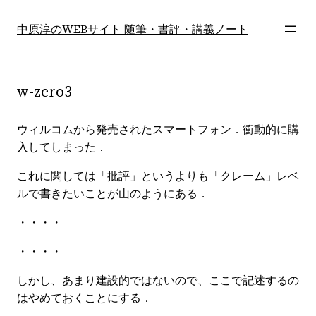
内
容
中原淳のWEBサイト 随筆・書評・講義ノート
を
ス
キ
w-zero3
ッ
プ
ウィルコムから発売されたスマートフォン．衝動的に購
入してしまった．
これに関しては「批評」というよりも「クレーム」レベ
ルで書きたいことが山のようにある．
・・・・
・・・・
しかし、あまり建設的ではないので、ここで記述するの
はやめておくことにする．