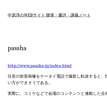
内
容
中原淳のWEBサイト 随筆・書評・講義ノート
を
ス
キ
ッ
プ
passha
http://www.passha.jp/index.html
任意の矩形画像をケータイ電話で撮影し転送すると、
い方ができそうである。
実際に、コミケなどで会場のコンテンツと連動した企