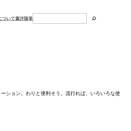
検
について
書評
随筆
索
ューション。わりと便利そう。流行れば、いろいろな使