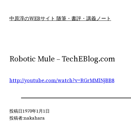
内
容
中原淳のWEBサイト 随筆・書評・講義ノート
を
ス
キ
ッ
プ
Robotic Mule – TechEBlog.com
http://youtube.com/watch?v=RGrMMlNjBB8
投稿日
1970年1月1日
投稿者:
nakahara