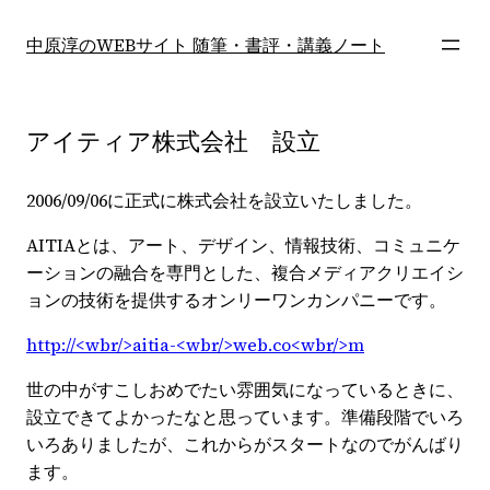
内
容
中原淳のWEBサイト 随筆・書評・講義ノート
を
ス
キ
アイティア株式会社 設立
ッ
プ
2006/09/06に正式に株式会社を設立いたしました。
AITIAとは、アート、デザイン、情報技術、コミュニケ
ーションの融合を専門とした、複合メディアクリエイシ
ョンの技術を提供するオンリーワンカンパニーです。
http://<wbr/>aitia-<wbr/>web.co<wbr/>m
世の中がすこしおめでたい雰囲気になっているときに、
設立できてよかったなと思っています。準備段階でいろ
いろありましたが、これからがスタートなのでがんばり
ます。