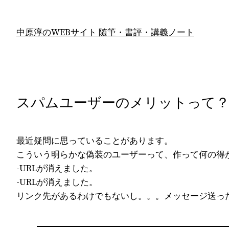
内
容
中原淳のWEBサイト 随筆・書評・講義ノート
を
ス
キ
ッ
プ
スパムユーザーのメリットって
最近疑問に思っていることがあります。
こういう明らかな偽装のユーザーって、作って何の得
-URLが消えました。
-URLが消えました。
リンク先があるわけでもないし。。。メッセージ送っ