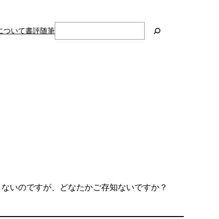
検
について
書評
随筆
索
らないのですが、どなたかご存知ないですか？