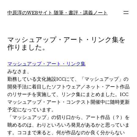
内
容
中原淳のWEBサイト 随筆・書評・講義ノート
を
ス
キ
マッシュアップ・アート・リンク集を
ッ
作りました。
プ
マッシュアップ・アート・リンク集
みなさま、
勤務している文化施設ICCにて、「マッシュアップ」の
開発手法に着目したソフトウェア／ネット・アート作品
のリサーチを実施して、リンク集にまとめました。ICC
マッシュアップ・アート・コンテスト開催中に随時更新
予定になっています。
「マッシュアップ」の切り口から、アート作品（？）を
眺めるのは、わりといろいろ発見があるかと思っていま
す。ココまで来ると、何が作品なのか良く分からない