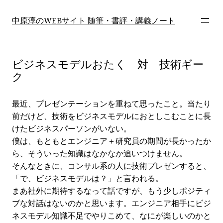
内
容
中原淳のWEBサイト 随筆・書評・講義ノート
を
ス
キ
ビジネスモデルおたく 対 技術ギー
ッ
ク
プ
最近、プレゼンテーションを重ねて思ったこと。当たり
前だけど、技術をビジネスモデルにおとしこむことに長
けたビジネスパーソンがいない。
僕は、もともとエンジニア＋研究員の期間が長かったか
ら、そういった知識はなかなか追いつけません。
そんなときに、コンサル系の人に技術プレゼンすると、
「で、ビジネスモデルは？」と言われる。
まあ社外に期待するなって話ですが、もう少しポジティ
ブな対話はないのかと思います。エンジニア相手にビジ
ネスモデル知識不足でやりこめて、なにが楽しいのかと