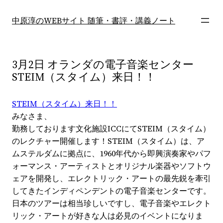
内
容
中原淳のWEBサイト 随筆・書評・講義ノート
を
ス
キ
3月2日 オランダの電子音楽センター
ッ
STEIM（スタイム）来日！！
プ
STEIM（スタイム）来日！！
みなさま、
勤務しております文化施設ICCにてSTEIM（スタイム）
のレクチャー開催します！STEIM（スタイム）は、ア
ムステルダムに拠点に、1960年代から即興演奏家やパフ
ォーマンス・アーティストとオリジナル楽器やソフトウ
ェアを開発し、エレクトリック・アートの最先鋭を牽引
してきたインディペンデントの電子音楽センターです。
日本のツアーは相当珍しいですし、電子音楽やエレクト
リック・アートが好きな人は必見のイベントになりま