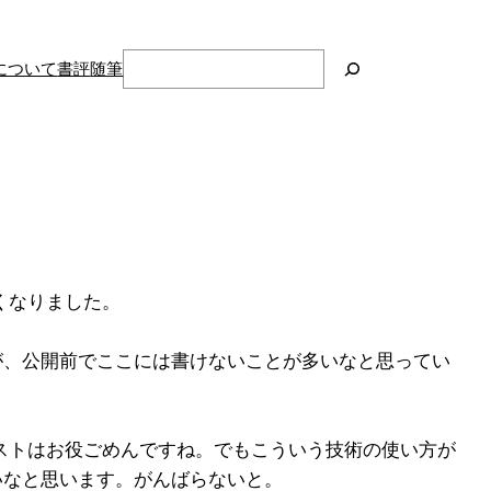
検
について
書評
随筆
索
くなりました。
が、公開前でここには書けないことが多いなと思ってい
。
ィストはお役ごめんですね。でもこういう技術の使い方が
いなと思います。がんばらないと。