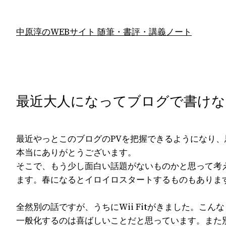
内
容
中原淳のWEBサイト 随筆・書評・講義ノート
を
ス
キ
ッ
プ
最近大人になってブログで書け
最近やっとこのブログのPVを把握できるようになり
本当にありがとうございます。
そこで、もう少し面白い話題がないものかと思って考
ます。春になるとイロイロスタートするものもありま
全然別の話ですが、うちにWii Fitがきました。
一般化するのは喜ばしいことだと思っています。また