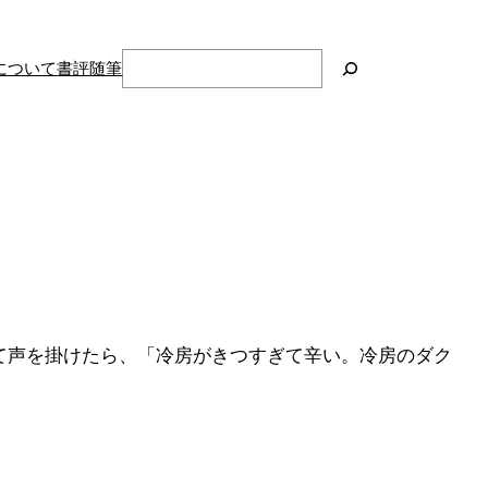
検
について
書評
随筆
索
て声を掛けたら、「冷房がきつすぎて辛い。冷房のダク