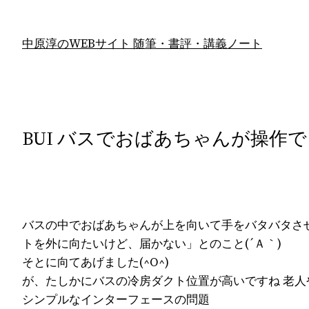
内
容
中原淳のWEBサイト 随筆・書評・講義ノート
を
ス
キ
ッ
プ
BUI バスでおばあちゃんが操作
バスの中でおばあちゃんが上を向いて手をバタバタさ
トを外に向たいけど、届かない」とのこと(´Ａ｀)
そとに向てあげました(^O^)
が、たしかにバスの冷房ダクト位置が高いですね 老
シンプルなインターフェースの問題