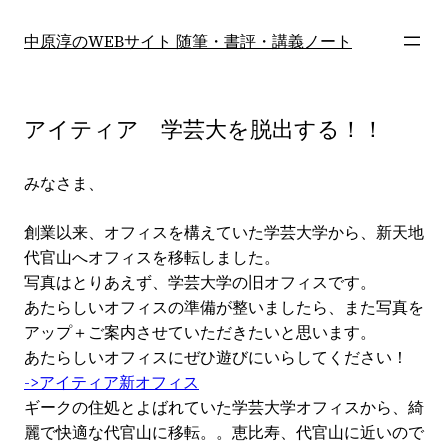
内
容
中原淳のWEBサイト 随筆・書評・講義ノート
を
ス
キ
アイティア 学芸大を脱出する！！
ッ
プ
みなさま、
創業以来、オフィスを構えていた学芸大学から、新天地
代官山へオフィスを移転しました。
写真はとりあえず、学芸大学の旧オフィスです。
あたらしいオフィスの準備が整いましたら、また写真を
アップ＋ご案内させていただきたいと思います。
あたらしいオフィスにぜひ遊びにいらしてください！
->アイティア新オフィス
ギークの住処とよばれていた学芸大学オフィスから、綺
麗で快適な代官山に移転。。恵比寿、代官山に近いので