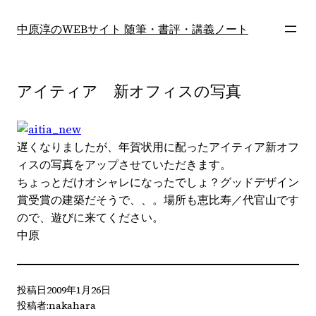
内
容
中原淳のWEBサイト 随筆・書評・講義ノート
を
ス
キ
アイティア 新オフィスの写真
ッ
プ
遅くなりましたが、年賀状用に配ったアイティア新オフ
ィスの写真をアップさせていただきます。
ちょっとだけオシャレになったでしょ？グッドデザイン
賞受賞の建築だそうで、、。場所も恵比寿／代官山です
ので、遊びに来てください。
中原
投稿日
2009年1月26日
投稿者:
nakahara