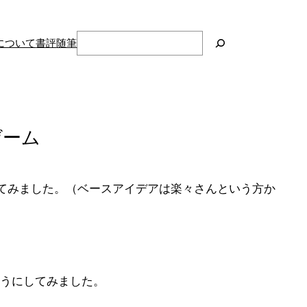
検
について
書評
随筆
索
ゲーム
てみました。（ベースアイデアは楽々さんという方か
ようにしてみました。