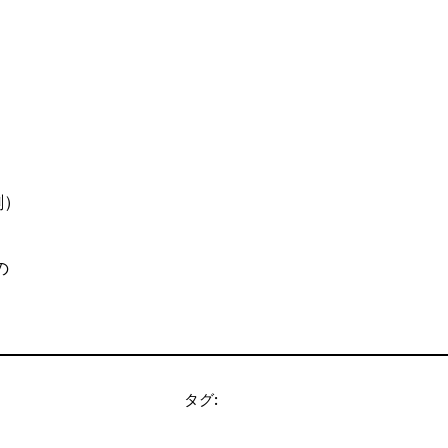
刺）
の
タグ: