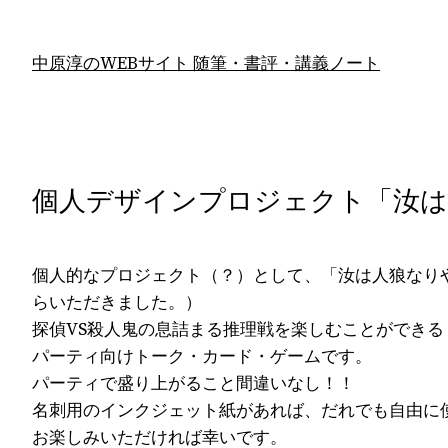
内
容
中原淳のWEBサイト 随筆・書評・講義ノート
を
ス
キ
ッ
プ
個人デザインプロジェクト「汝は
個人的なプロジェクト（？）として、「汝は人狼なり
らいただきました。）
探偵VS殺人鬼の息詰まる推理戦を楽しむことができる
パーティ向けトーク・カード・ゲームです。
パーティで盛り上がること間違いなし！！
名刺用のインクジェット紙があれば、だれでも自由に
お楽しみいただければ幸いです。