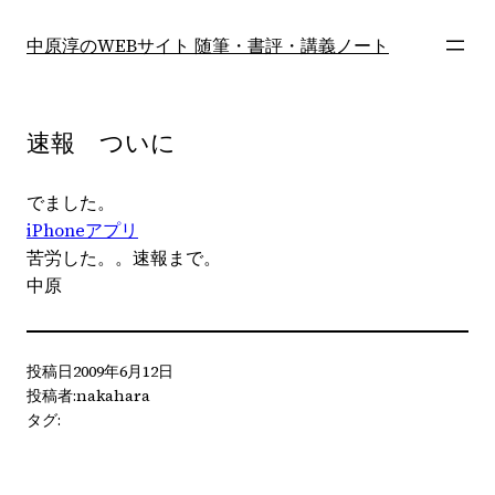
内
容
中原淳のWEBサイト 随筆・書評・講義ノート
を
ス
キ
速報 ついに
ッ
プ
でました。
iPhoneアプリ
苦労した。。速報まで。
中原
投稿日
2009年6月12日
投稿者:
nakahara
タグ: