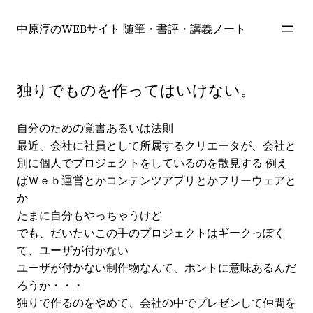
内
容
中原淳のWEBサイト 随筆・書評・講義ノート
を
ス
キ
独りでものを作ってはいけない。
ッ
プ
自分のための覚書あるいは法則
最近、会社に社員として所属するクリエータが、会社と
別に個人でプロジェクトをしているのを散見する 例え
ばＷｅｂ運営とかコンテンツアプリとかフリーウェアと
か
たまに自分もやっちゃうけど
でも、だいたいこの手のプロジェクトはギークっぽく
て、ユーザが付かない
ユーザが付かない制作物なんて、ホントに意味あるんだ
ろうか・・・
独りで作るのをやめて、会社の中でプレゼンして仲間を