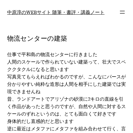
内
容
中原淳のWEBサイト 随筆・書評・講義ノート
を
ス
キ
物流センターの建築
ッ
プ
仕事で平和島の物流センターに行きました
人間のスケールで作られていない建築って、壮大でスペ
ククタクルになると思います
写真見てもらえればわかるのですが、こんなにパースが
分かりやすい純粋な造形は人間を相手にした建築では実
現できませんね
昔、ランドアートでアリゾナの砂漠に2キロの直線を引
く作品があったと思うのですが、自然や人間に対するス
ケールのずれというのは、とても面白くて好きです
身体的だし直感的だと思います
逆に最近はメタファにメタファを組み合わせて行く、言