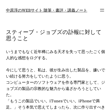
内
容
中原淳のWEBサイト 随筆・書評・講義ノート
を
ス
キ
スティーブ・ジョブズの訃報に対して
ッ
思うこと
プ
いうまでもなく近年稀にみる天才を失って思ったごく個
人的な感想をログする。
今にして思うと、私は、彼が生み出した製品を、嫌いで
い続ける努力をしていたように思う。
コンピューターのソフトウェアを作る専門家として、ジ
ョブズの製品の宗教的な魅力から遠ざかろうとしてい
た。
「もうこの製品でいい。iTunesでいい。iPhoneで満
足。」そう本気で思えてしまったら、次に作り出すべき