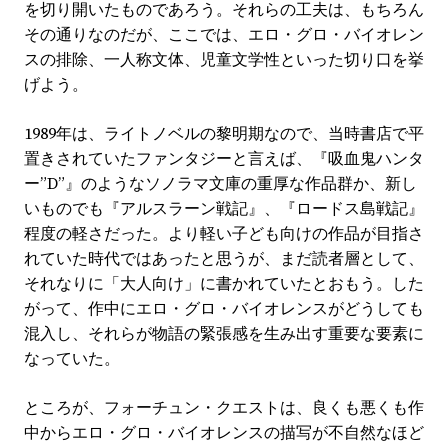
を切り開いたものであろう。それらの工夫は、もちろん
その通りなのだが、ここでは、エロ・グロ・バイオレン
スの排除、一人称文体、児童文学性といった切り口を挙
げよう。
1989年は、ライトノベルの黎明期なので、当時書店で平
置きされていたファンタジーと言えば、『吸血鬼ハンタ
ー”D”』のようなソノラマ文庫の重厚な作品群か、新し
いものでも『アルスラーン戦記』、『ロードス島戦記』
程度の軽さだった。より軽い子ども向けの作品が目指さ
れていた時代ではあったと思うが、まだ読者層として、
それなりに「大人向け」に書かれていたとおもう。した
がって、作中にエロ・グロ・バイオレンスがどうしても
混入し、それらが物語の緊張感を生み出す重要な要素に
なっていた。
ところが、フォーチュン・クエストは、良くも悪くも作
中からエロ・グロ・バイオレンスの描写が不自然なほど