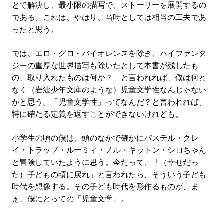
とで解決し、最小限の描写で、ストーリーを展開するの
である。これは、やはり、当時としては相当の工夫であ
ったと思う。
では、エロ・グロ・バイオレンスを除き、ハイファンタ
ジーの重厚な世界描写も除いたとして本書が残したも
の、取り入れたものは何か？ と言われれば、僕は何と
なく（岩波少年文庫のような）児童文学性なんじゃない
かと思う。「児童文学性」ってなんだ？と言われれば、
特に確たる定義を返すことができないけれども。
小学生の頃の僕は、頭のなかで確かにパステル・クレ
イ・トラップ・ルーミィ・ノル・キットン・シロちゃん
と冒険していたように思う。今だって、「（幸せだっ
た）子どもの頃に戻れ」と言われたら、そういう子ども
時代を想像する。その子ども時代を形作るものが、ま
ぁ、僕にとっての「児童文学」。