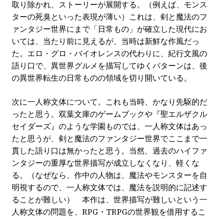
取り除かれ、ストーリーが展開する。（例えば、モンス
ターの死臭といった表現が薄い）これは、剣と魔法のフ
ァンタジー世界にまで「日常もの」が確立した現代にお
いては、当たり前に見えるが、当時は新鮮な作風だっ
た。エロ・グロ・バイオレンスの代わりに、紀行文風の
語り口で、異世界グルメを描写してゆくパターンは、後
の異世界転生の日常ものの領域を切り開いている。
次に一人称文体について。これも当時、かなり先駆的だ
ったと思う。双葉文庫のゲームブックや『聖エルザクル
セイダーズ』のような学園ものでは、一人称文体はあっ
たと思うが、剣と魔法のファンタジー世界でここまで一
貫した語り口は無かったと思う。当然、過去のハイファ
ンタジーの重厚な世界描写が成立しなくなり、軽くな
る。（なぜなら、作中の人物は、魔法やモンスターを自
明視するので、一人称文体では、魔法を説明的に記述す
ることが難しい） 本作は、世界描写が難しいという一
人称文体の問題を、RPG・TRPGの世界観を借用するこ