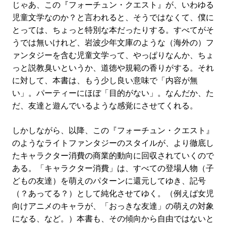
じゃあ、この『フォーチュン・クエスト』が、いわゆる
児童文学なのか？と言われると、そうではなくて、僕に
とっては、ちょっと特別な本だったりする。すべてがそ
うでは無いけれど、岩波少年文庫のような（海外の）フ
ァンタジーを含む児童文学って、やっぱりなんか、ちょ
っと説教臭いというか、道徳や規範の香りがする。それ
に対して、本書は、もう少し良い意味で「内容が無
い」。パーティーにほぼ「目的がない」。なんだか、た
だ、友達と遊んでいるような感覚にさせてくれる。
しかしながら、以降、この『フォーチュン・クエスト』
のようなライトファンタジーのスタイルが、より徹底し
たキャラクター消費の商業的動向に回収されていくので
ある。「キャラクター消費」は、すべての登場人物（子
どもの友達）を萌えのパターンに還元してゆき、記号
（？あってる？）として純化させてゆく。（例えば女児
向けアニメのキャラが、「おっきな友達」の萌えの対象
になる、など。）本書も、その傾向から自由ではないと