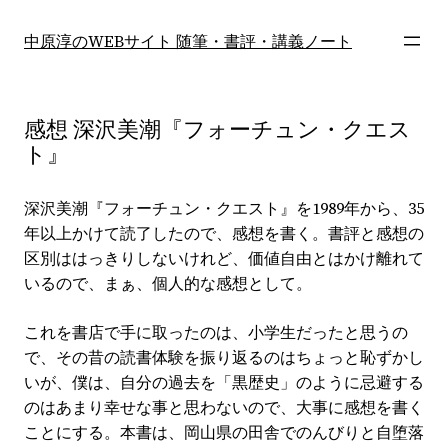
内
容
中原淳のWEBサイト 随筆・書評・講義ノート
を
ス
キ
感想 深沢美潮『フォーチュン・クエス
ッ
ト』
プ
深沢美潮『フォーチュン・クエスト』を1989年から、35
年以上かけて読了したので、感想を書く。書評と感想の
区別ははっきりしないけれど、価値自由とはかけ離れて
いるので、まぁ、個人的な感想として。
これを書店で手に取ったのは、小学生だったと思うの
で、その昔の読書体験を振り返るのはちょっと恥ずかし
いが、僕は、自分の過去を「黒歴史」のように忌避する
のはあまり幸せな事と思わないので、大事に感想を書く
ことにする。本書は、岡山県の田舎でのんびりと自堕落