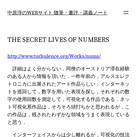
内
容
中原淳のWEBサイト 随筆・書評・講義ノート
を
ス
キ
THE SECRET LIVES OF NUMBERS
ッ
プ
http://www.turbulence.org/Works/nums/
詳細はよく分からない．同僚のオーストリア滞在経験
のある人から情報を頂いた．一昨年前の，アルスエレク
トロニカに出展されたアート作品らしい．インターネッ
トを巡回して，数字を用いた表現を探し，それぞれの数
字の使用回数を測定して，可視化する作品である．ネッ
ト可視化系作品は，そろそろ頭打ちかと思われるが，こ
の作品は，残されたわずかな領域をうまく表現している
と思う．
インターフェイスからは少し離れるが，可視化の技法