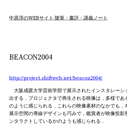
内
容
中原淳のWEBサイト 随筆・書評・講義ノート
を
ス
キ
ッ
プ
BEACON2004
http://project.shiftweb.net/beacon2004/
大阪成蹊大学芸術学部で展示されたインスタレーショ
出する．プロジェクタで再生される映像は，多様であ
のように感じられる．これらの映像素材のなかでも，
展示空間の導線デザインも巧みで，鑑賞者が映像投影
ンタラクトしているかのようも感じられる．