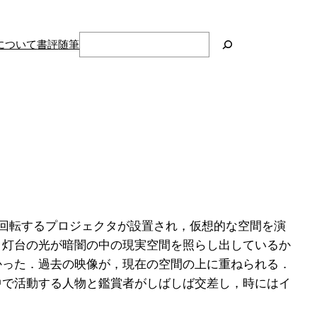
検
について
書評
随筆
索
に回転するプロジェクタが設置され，仮想的な空間を演
，灯台の光が暗闇の中の現実空間を照らし出しているか
かった．過去の映像が，現在の空間の上に重ねられる．
中で活動する人物と鑑賞者がしばしば交差し，時にはイ