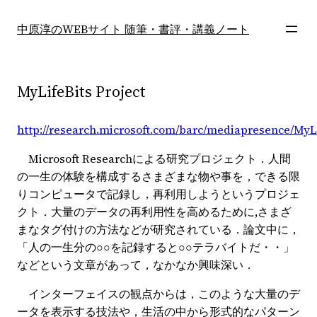
内
容
中原淳のWEBサイト 随筆・書評・講義ノート
を
ス
キ
MyLifeBits Project
ッ
プ
http://research.microsoft.com/barc/mediapresence/MyL
Microsoft Researchによる研究プロジェクト．人間
の一生の体験を構成するさまざまな物や事を，できる限
りコンピュータで記録し，再利用しようというプロジェ
クト．大量のデータの再利用性を高めるために,さまざ
まなタグ付けの方法などが研究されている．論文中に，
「人の一生分の○○を記録すると○○テラバイトだ・・」
などという文章があって，なかなか興味深い．
インターフェイスの観点からは，このような大量のデ
ータを表示する技法や，生活の中から形式的なパターン