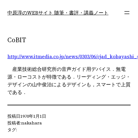
内
容
中原淳のWEBサイト 随筆・書評・講義ノート
を
ス
キ
CoBIT
ッ
プ
http://www.itmedia.co.jp/news/0303/06/cjad_kobayashi_
産業技術総合研究所の音声ガイド用デバイス．無電
源・ローコストが特徴である．リーディング・エッジ・
デザインの山中俊治によるデザインも，スマートで上質
である．
投稿日
1970年1月1日
投稿者:
nakahara
タグ: