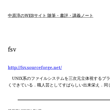
内
容
中原淳のWEBサイト 随筆・書評・講義ノート
を
ス
キ
ッ
プ
fsv
http://fsv.sourceforge.net/
UNIX系のファイルシステムを三次元立体視するブ
くできている．職人芸としてすばらしい出来栄え．同じ