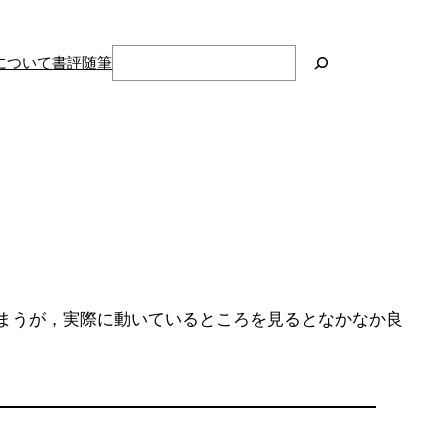
検
について
書評
随筆
索
まうが，実際に動いているところを見るとなかなか良