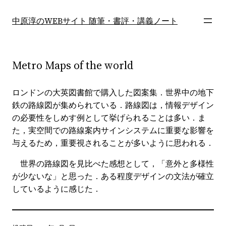
内
容
中原淳のWEBサイト 随筆・書評・講義ノート
を
ス
キ
Metro Maps of the world
ッ
プ
ロンドンの大英図書館で購入した図案集．世界中の地下
鉄の路線図が集められている．路線図は，情報デザイン
の必要性をしめす例として挙げられることは多い．ま
た，実空間での路線案内サインシステムに重要な影響を
与えるため，重要視されることが多いように思われる．
世界の路線図を見比べた感想として，「意外と多様性
が少ないな」と思った．ある程度デザインの文法が確立
しているように感じた．