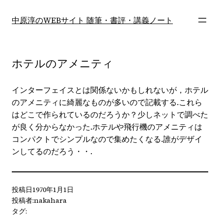
内
容
中原淳のWEBサイト 随筆・書評・講義ノート
を
ス
キ
ホテルのアメニティ
ッ
プ
インターフェイスとは関係ないかもしれないが，ホテル
のアメニティに綺麗なものが多いので記載する.これら
はどこで作られているのだろうか？少しネットで調べた
が良く分からなかった.ホテルや飛行機のアメニティは
コンパクトでシンプルなので集めたくなる.誰がデザイ
ンしてるのだろう・・.
投稿日
1970年1月1日
投稿者:
nakahara
タグ: