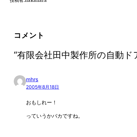
投稿者:
nakahara
コメント
“有限会社田中製作所の自動ド
mhrs
2005年8月18日
おもしれー！
っていうかバカですね。