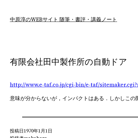
内
容
中原淳のWEBサイト 随筆・書評・講義ノート
を
ス
キ
ッ
プ
有限会社田中製作所の自動ドア
http://www.e-taf.co.jp/cgi-bin/e-taf/sitemaker
意味が分からないが，インパクトはある．しかしこの
投稿日
1970年1月1日