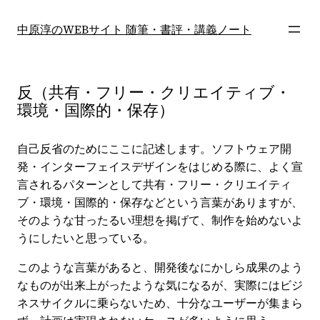
内
容
中原淳のWEBサイト 随筆・書評・講義ノート
を
ス
キ
反（共有・フリー・クリエイティブ・
ッ
環境・国際的・保存）
プ
自己反省のためにここに記述します。ソフトウェア開
発・インターフェイスデザインをはじめる際に、よく宣
言されるパターンとして共有・フリー・クリエイティ
ブ・環境・国際的・保存などという言葉がありますが、
そのような甘ったるい理想を掲げて、制作を始めないよ
うにしたいと思っている。
このような言葉があると、開発後なにかしら成果のよう
なものが出来上がったような気になるが、実際にはビジ
ネスサイクルに乗らないため、十分なユーザーが集まら