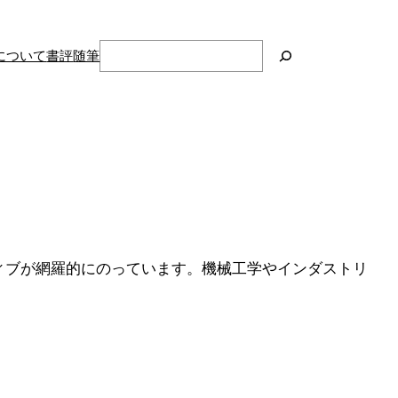
検
について
書評
随筆
索
ティブが網羅的にのっています。機械工学やインダストリ