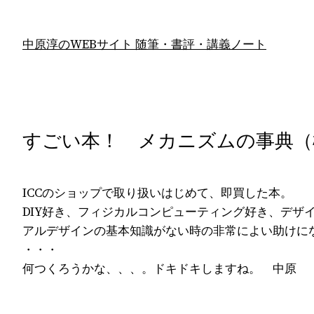
内
容
中原淳のWEBサイト 随筆・書評・講義ノート
を
ス
キ
ッ
プ
すごい本！ メカニズムの事典（
ICCのショップで取り扱いはじめて、即買した本。
DIY好き、フィジカルコンピューティング好き、デザイ
アルデザインの基本知識がない時の非常によい助けに
・・・
何つくろうかな、、、。ドキドキしますね。 中原