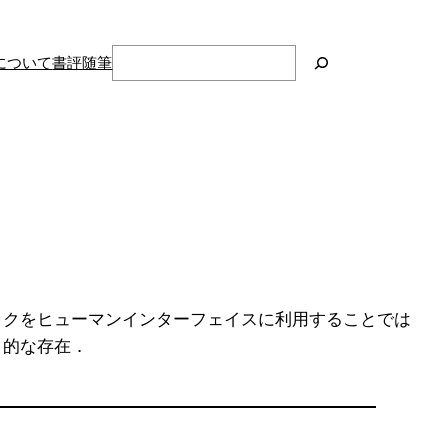
検
について
書評
随筆
索
ニックをヒューマンインターフェイスに利用することでは
ト的な存在．