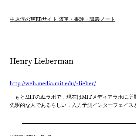
内
容
中原淳のWEBサイト 随筆・書評・講義ノート
を
ス
キ
ッ
プ
Henry Lieberman
http://web.media.mit.edu/~lieber/
もとMITのAIラボで，現在はMITメディアラボに
先駆的な人であるらしい．入力予測インターフェイス