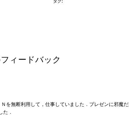
タグ:
の0件のフィードバック
ＬＡＮを無断利用して，仕事していました．プレゼンに邪魔
した．