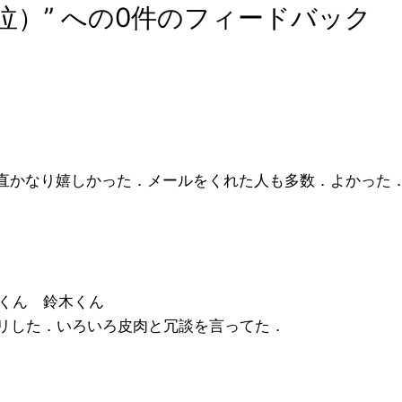
泣）” への0件のフィードバック
直かなり嬉しかった．メールをくれた人も多数．よかった
田くん 鈴木くん
リした．いろいろ皮肉と冗談を言ってた．