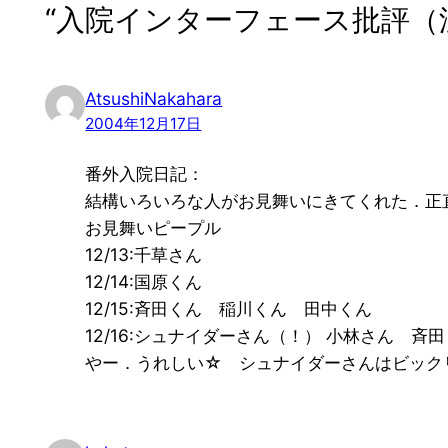
“入院インターフェース批評（
AtsushiNakahara
2004年12月17日
番外入院日記：
結構いろいろな人がお見舞いにきてくれた．正
お見舞いピープル
12/13:千草さん
12/14:国原くん
12/15:斉田くん 稲川くん 田中くん
12/16:シュナイダーさん（！） 小林さん 斉
やー．うれしい☆ シュナイダーさんはビック