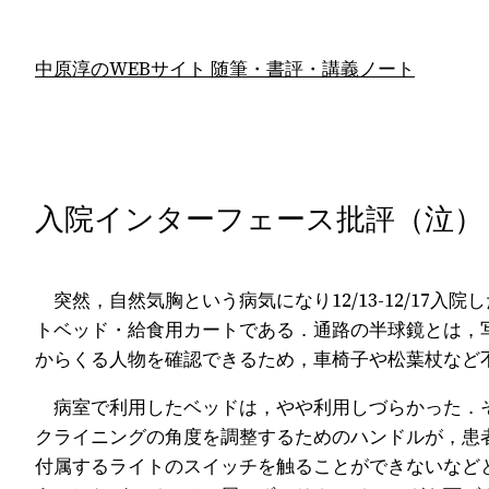
内
容
中原淳のWEBサイト 随筆・書評・講義ノート
を
ス
キ
ッ
プ
入院インターフェース批評（泣）
突然，自然気胸という病気になり12/13-12/17
トベッド・給食用カートである．通路の半球鏡とは，
からくる人物を確認できるため，車椅子や松葉杖など
病室で利用したベッドは，やや利用しづらかった．そ
クライニングの角度を調整するためのハンドルが，患
付属するライトのスイッチを触ることができないなど