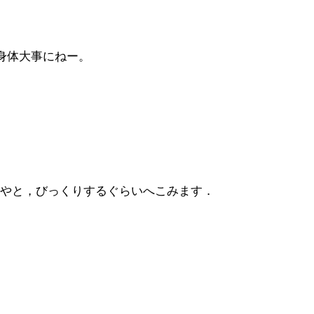
身体大事にねー。
しやと，びっくりするぐらいへこみます．