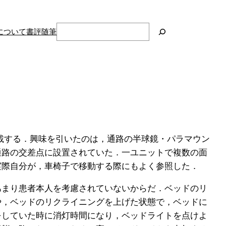
検
について
書評
随筆
索
記載する．興味を引いたのは，通路の半球鏡・パラマウン
通路の交差点に設置されていた．一ユニットで複数の面
実際自分が，車椅子で移動する際にもよく参照した．
まり患者本人を考慮されていないからだ．ベッドのリ
や，ベッドのリクライニングを上げた状態で，ベッドに
をしていた時に消灯時間になり，ベッドライトを点けよ